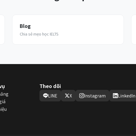
Blog
Chia sẻ mẹo học IELTS
vụ
Theo dõi
năng
LINE
X
Instagram
LinkedIn
giá
hiệu