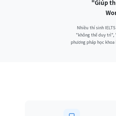
"Giúp th
Wor
Nhiều thí sinh IELT
"không thể duy trì",
phương pháp học khoa h