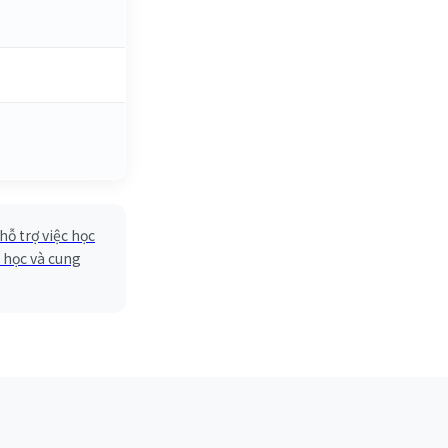
hỗ trợ việc học
 học và cung