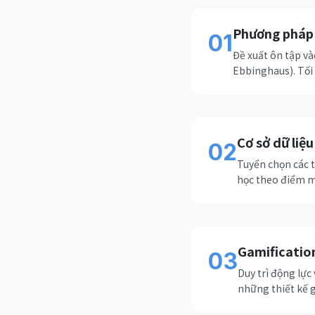
Phương pháp
01
Đề xuất ôn tập v
Ebbinghaus). Tối 
Cơ sở dữ liệ
02
Tuyển chọn các t
học theo điểm m
Gamificatio
03
Duy trì động lực
những thiết kế g