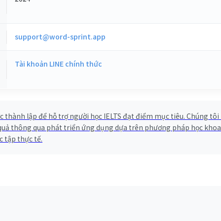
support@word-sprint.app
Tài khoản LINE chính thức
 thành lập để hỗ trợ người học IELTS đạt điểm mục tiêu. Chúng tôi 
quả thông qua phát triển ứng dụng dựa trên phương pháp học khoa
 tập thực tế.