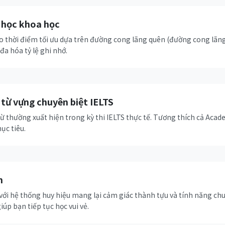
 học khoa học
ào thời điểm tối ưu dựa trên đường cong lãng quên (đường cong lãn
đa hóa tỷ lệ ghi nhớ.
u từ vựng chuyên biệt IELTS
ừ thường xuất hiện trong kỳ thi IELTS thực tế. Tương thích cả Acad
ục tiêu.
n
 với hệ thống huy hiệu mang lại cảm giác thành tựu và tính năng chu
iúp bạn tiếp tục học vui vẻ.