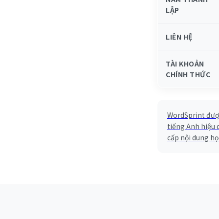
LẬP
LIÊN HỆ
TÀI KHOẢN
CHÍNH THỨC
WordSprint được
tiếng Anh hiệu 
cấp nội dung học