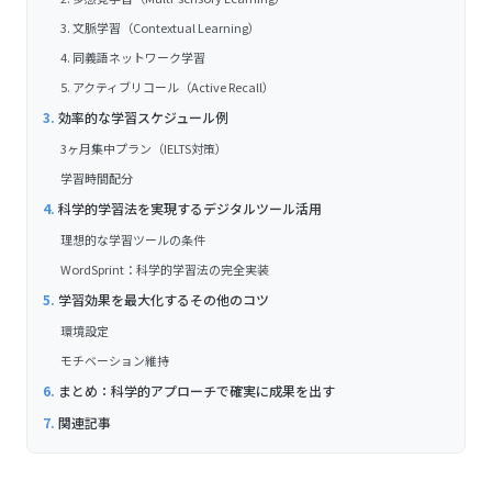
3. 文脈学習（Contextual Learning）
4. 同義語ネットワーク学習
5. アクティブリコール（Active Recall）
効率的な学習スケジュール例
3ヶ月集中プラン（IELTS対策）
学習時間配分
科学的学習法を実現するデジタルツール活用
理想的な学習ツールの条件
WordSprint：科学的学習法の完全実装
学習効果を最大化するその他のコツ
環境設定
モチベーション維持
まとめ：科学的アプローチで確実に成果を出す
関連記事