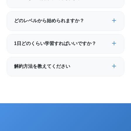
基本機能は無料でお使いいただけます。プレミアム
どのレベルから始められますか？
プランでは、全単語へのアクセス、詳細な学習統計
などの追加機能をご利用いただけます。7日間の無料
英語初心者からIELTS 7.0以上を目指す上級者まで、
体験もあり、体験後に自動課金されることはありま
1日どのくらい学習すればいいですか？
幅広いレベルに対応しています。初回の診断テスト
せん。
で最適なレベルからスタートできます。
1日10〜15分程度の学習を推奨しています。忘却曲
解約方法を教えてください
線に基づいて最適なタイミングで復習問題が出題さ
れるので、短時間でも効率的に記憶を定着させるこ
サブスクリプションプランはApp Storeの設定から
とができます。
解約できます。買い切りプランの場合は解約不要
で、永久にご利用いただけます。