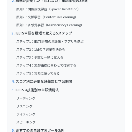
科学が証明した「忘れない」単語学習の3原則
原則1：間隔反復学習（Spaced Repetition）
原則2：文脈学習（Contextual Learning）
原則3：多感覚学習（Multisensory Learning）
IELTS単語を最短で覚える5ステップ
ステップ1：IELTS専用の単語帳・アプリを選ぶ
ステップ2：1日の学習量を決める
ステップ3：例文と一緒に覚える
ステップ4：忘却曲線に合わせて復習する
ステップ5：実際に使ってみる
スコア別に必要な語彙数と学習期間
IELTS 4技能別の単語活用法
リーディング
リスニング
ライティング
スピーキング
おすすめの単語学習ツール3選