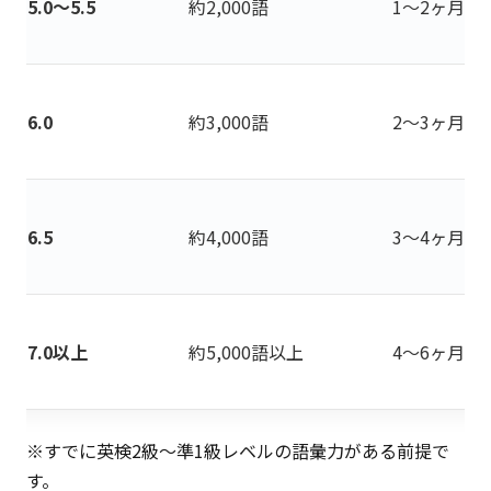
5.0〜5.5
約2,000語
1〜2ヶ月
6.0
約3,000語
2〜3ヶ月
6.5
約4,000語
3〜4ヶ月
7.0以上
約5,000語以上
4〜6ヶ月
※すでに英検2級〜準1級レベルの語彙力がある前提で
す。